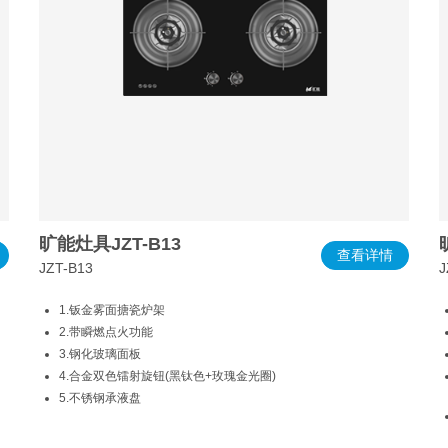
旷能灶具JZT-B13
查看详情
JZT-B13
J
1.钣金雾面搪瓷炉架
2.带瞬燃点火功能
3.钢化玻璃面板
4.合金双色镭射旋钮(黑钛色+玫瑰金光圈)
5.不锈钢承液盘