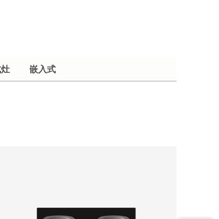
式灶
嵌入式