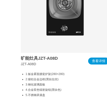
旷能灶具JZT-A08D
查看详情
JZT-A08D
1.钣金雾面搪瓷炉架(280×280)
2.镶铝合金边框(黑钛拉丝)
3.钢化玻璃面板
4.合金双色镭射旋钮(黑钛色)
5.不锈钢承液盘