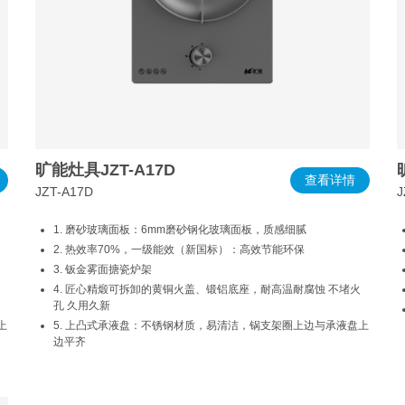
旷能灶具JZT-A17D
查看详情
JZT-A17D
J
1. 磨砂玻璃面板：6mm磨砂钢化玻璃面板，质感细腻
2. 热效率70%，一级能效（新国标）：高效节能环保
3. 钣金雾面搪瓷炉架
4. 匠心精煅可拆卸的黄铜火盖、锻铝底座，耐高温耐腐蚀 不堵火
孔 久用久新
上
5. 上凸式承液盘：不锈钢材质，易清洁，锅支架圈上边与承液盘上
边平齐