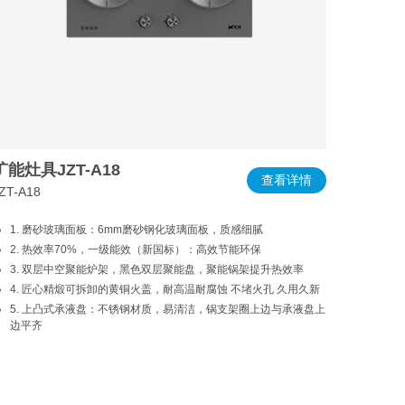
旷能灶具JZT-A18
查看详情
ZT-A18
1. 磨砂玻璃面板：6mm磨砂钢化玻璃面板，质感细腻
2. 热效率70%，一级能效（新国标）：高效节能环保
3. 双层中空聚能炉架，黑色双层聚能盘，聚能锅架提升热效率
4. 匠心精煅可拆卸的黄铜火盖，耐高温耐腐蚀 不堵火孔 久用久新
5. 上凸式承液盘：不锈钢材质，易清洁，锅支架圈上边与承液盘上
边平齐