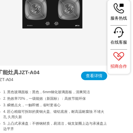
服务热线
在线客服
招商合作
旷能灶具JZT-A04
查看详情
ZT-A04
1. 黑色玻璃面板：黑色，6mm钢化玻璃面板，清爽简洁
2. 热效率70%，一级能效（新国标）：高效节能环保
3. 瞬燃点火，一触即燃，省时更省心
4. 匠心精煅可拆卸的黄铜火盖、锻铝底座，耐高温耐腐蚀 不堵火
孔 久用久新
5. 上凸式承液盘：不锈钢材质，易清洁，锅支架圈上边与承液盘上
边平齐