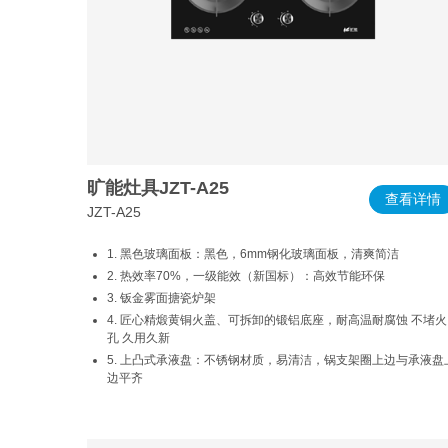
旷能灶具JZT-A25
查看详情
JZT-A25
1. 黑色玻璃面板：黑色，6mm钢化玻璃面板，清爽简洁
2. 热效率70%，一级能效（新国标）：高效节能环保
3. 钣金雾面搪瓷炉架
4. 匠心精煅黄铜火盖、可拆卸的锻铝底座，耐高温耐腐蚀 不堵火
孔 久用久新
5. 上凸式承液盘：不锈钢材质，易清洁，锅支架圈上边与承液盘
边平齐