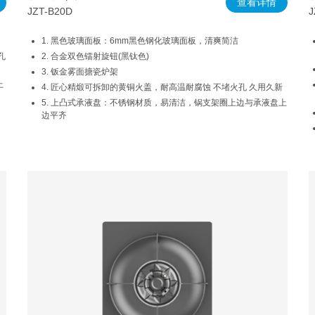
查看详情
JZT-B20D
J
1. 黑色玻璃面板：6mm黑色钢化玻璃面板，清爽简洁
孔
2. 合金双色镭射旋钮(黑钛色)
3. 钣金雾面搪瓷炉架
上
4. 匠心精煅可拆卸的黄铜火盖，耐高温耐腐蚀 不堵火孔 久用久新
5. 上凸式承液盘：不锈钢材质，易清洁，锅支架圈上边与承液盘上
边平齐