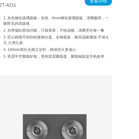
查看详情
ZT-A211
1. 灰色钢化玻璃面板：灰色，8mm钢化玻璃面板，清爽极简，一
眼即见的高级感
2. 自带烟灶联动功能，只留菜香，不呛油烟，清爽烹饪每一餐
3. 匠心精煅可拆卸的黄铜火盖、全铜底座，耐高温耐腐蚀 不堵火
孔 久用久新
4. 180min双灶头独立定时，精准控火更省心
5. 双层中空聚能炉架，黑色双层聚能盘，聚能锅架提升热效率