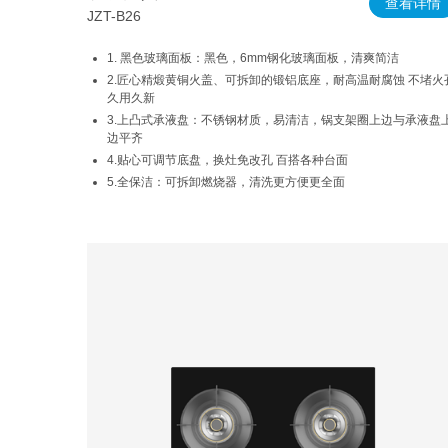
查看详情
JZT-B26
1. 黑色玻璃面板：黑色，6mm钢化玻璃面板，清爽简洁
2.匠心精煅黄铜火盖、可拆卸的锻铝底座，耐高温耐腐蚀 不堵火
久用久新
3.上凸式承液盘：不锈钢材质，易清洁，锅支架圈上边与承液盘
边平齐
4.贴心可调节底盘，换灶免改孔 百搭各种台面
5.全保洁：可拆卸燃烧器，清洗更方便更全面