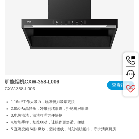
旷能烟机CXW-358-L006
查看详情
CXW-358-L006
1.16m³工作大吸力，吮吸畅排吸烟更快
2.850Pa高静压，冲破拥堵烟道，拒绝厨房串味
3.电热清洗，清洗打理方便快捷
4.智能手挥，烟灶联动，让操作更舒适、便捷
5.直流变频 6档+爆炒，塑封铝线，时刻领航畅排，守护清爽厨房